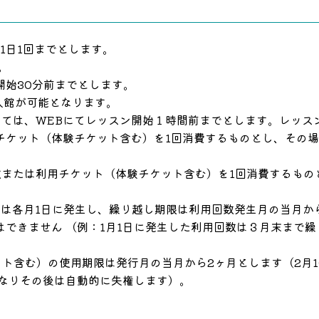
1日1回までとします。
。
開始30分前までとします。
入館が可能となります。
いては、WEBにてレッスン開始１時間前までとします。レッス
チケット（体験チケット含む）を1回消費するものとし、その
数または利用チケット（体験チケット含む）を1回消費するもの
たは各月1日に発生し、繰り越し期限は利用回数発生月の当月か
はできません （例：1月1日に発生した利用回数は３月末まで
ト含む）の使用期限は発行月の当月から2ヶ月とします（2月
となりその後は自動的に失権します）。