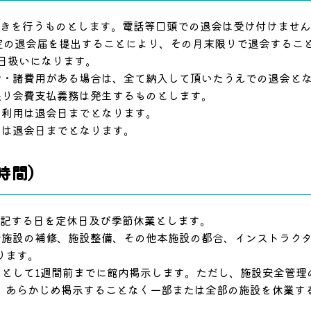
続きを行うものとします。電話等口頭での退会は受け付けませ
所定の退会届を提出することにより、その月末限りで退会するこ
日扱いになります。
費・諸費用がある場合は、全て納入して頂いたうえでの退会と
限り会費支払義務は発生するものとします。
ト利用は退会日までとなります。
用は退会日までとなります。
時間）
表記する日を定休日及び季節休業とします。
諸施設の補修、施設整備、その他本施設の都合、インストラク
ります。
則として1週間前までに館内掲示します。ただし、施設安全管理
、あらかじめ掲示することなく一部または全部の施設を休業す