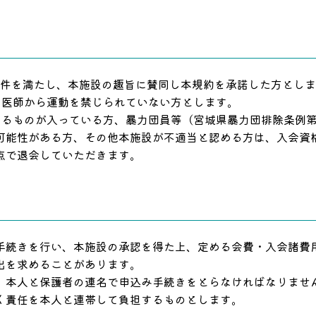
要件を満たし、本施設の趣旨に賛同し本規約を承諾した方とし
、医師から運動を禁じられていない方とします。
するものが入っている方、暴力団員等（宮城県暴力団排除条例
可能性がある方、その他本施設が不適当と認める方は、入会資
点で退会していただきます。
手続きを行い、本施設の承認を得た上、定める会費・入会諸費
出を求めることがあります。
、本人と保護者の連名で申込み手続きをとらなければなりませ
く責任を本人と連帯して負担するものとします。